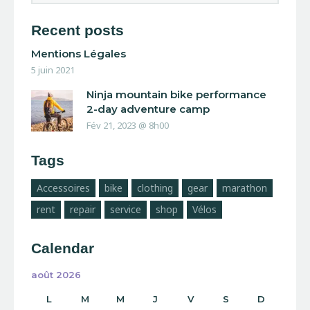
Recent posts
Mentions Légales
5 juin 2021
Ninja mountain bike performance
2-day adventure camp
Fév 21, 2023 @ 8h00
Tags
Accessoires
bike
clothing
gear
marathon
rent
repair
service
shop
Vélos
Calendar
août 2026
L
M
M
J
V
S
D