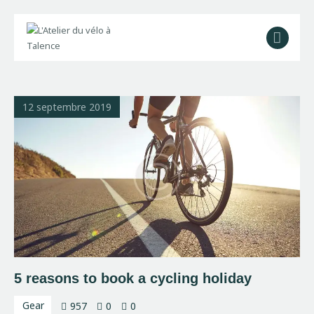
L’Atelier
La Boutique
12 septembre 2019
Contact
5 reasons to book a cycling holiday
Gear
957
0
0