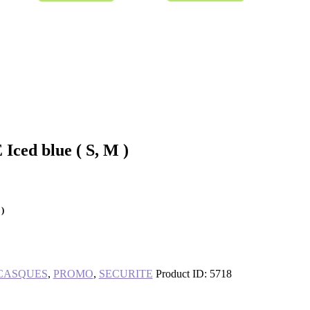
ed blue ( S, M )
)
CASQUES
,
PROMO
,
SECURITE
Product ID:
5718