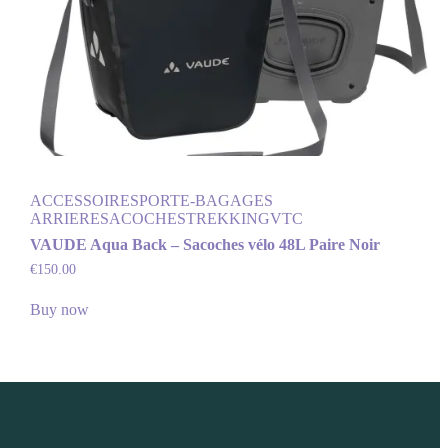
ACCESSOIRES
PORTE-BAGAGES
ARRIERE
SACOCHES
TREKKING
VTC
VAUDE Aqua Back – Sacoches vélo 48L Paire Noir
€
150.00
Buy now