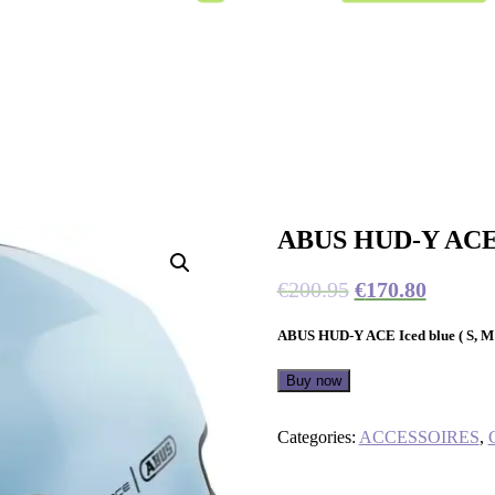
ABUS HUD-Y ACE Ic
€
200.95
€
170.80
ABUS HUD-Y ACE Iced blue ( S, M 
Buy now
Categories:
ACCESSOIRES
,