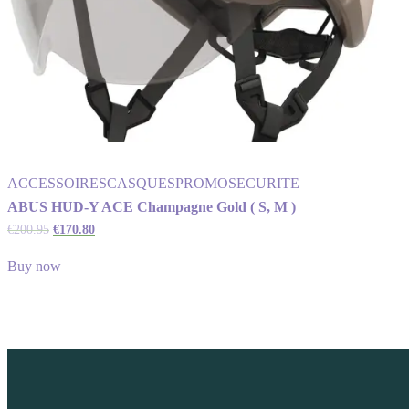
ACCESSOIRES
CASQUES
PROMO
SECURITE
ABUS HUD-Y ACE Champagne Gold ( S, M )
€
200.95
€
170.80
Buy now