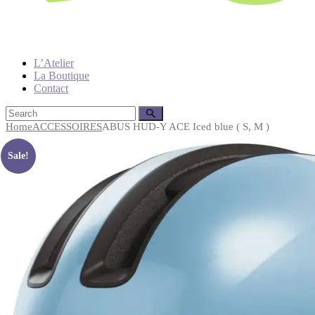
L’Atelier
La Boutique
Contact
Home
ACCESSOIRES
ABUS HUD-Y ACE Iced blue ( S, M )
Sale!