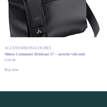
ACCESSOIRES
SACOCHES
Mineo Commuter Briefcase 17 – sacoche vélo noir
€
140.00
Buy now