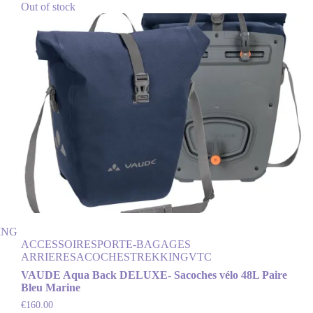
Out of stock
ING
ACCESSOIRES
PORTE-BAGAGES
ARRIERE
SACOCHES
TREKKING
VTC
VAUDE Aqua Back DELUXE- Sacoches vélo 48L Paire
Bleu Marine
€
160.00