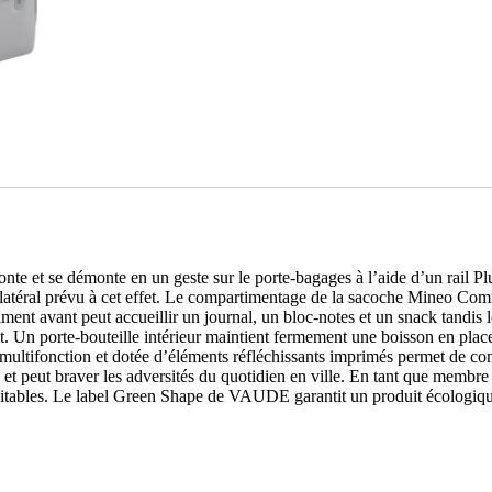
nte et se démonte en un geste sur le porte-bagages à l’aide d’un rail Pl
ent latéral prévu à cet effet. Le compartimentage de la sacoche Mineo Co
timent avant peut accueillir un journal, un bloc-notes et un snack tandi
. Un porte-bouteille intérieur maintient fermement une boisson en plac
multifonction et dotée d’éléments réfléchissants imprimés permet de com
, et peut braver les adversités du quotidien en ville. En tant que memb
itables. Le label Green Shape de VAUDE garantit un produit écologique