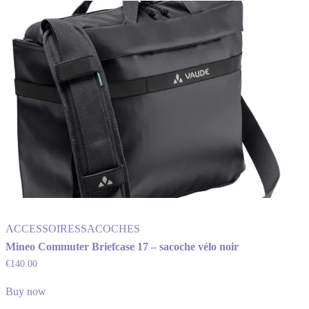
ACCESSOIRES
SACOCHES
Mineo Commuter Briefcase 17 – sacoche vélo noir
€
140.00
Buy now