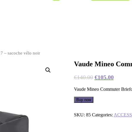
 – sacoche vélo noir
Vaude Mineo Commu
€
140.00
€
105.00
Vaude Mineo Commuter Briefc
Buy now
SKU:
85
Categories:
ACCESS