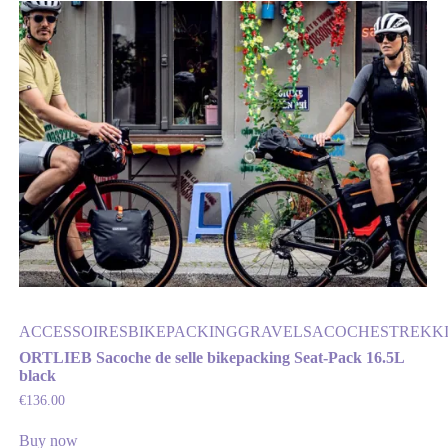
ACCESSOIRES
BIKEPACKING
GRAVEL
SACOCHES
TREKK
ORTLIEB Sacoche de selle bikepacking Seat-Pack 16.5L
black
€
136.00
Buy now