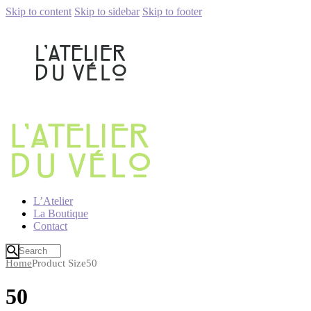
Skip to content
Skip to sidebar
Skip to footer
L’Atelier
La Boutique
Contact
Home
Product Size
50
50