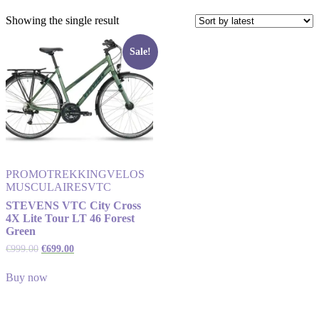
Showing the single result
Sale!
PROMO
TREKKING
VELOS
MUSCULAIRES
VTC
STEVENS VTC City Cross
4X Lite Tour LT 46 Forest
Green
€
999.00
€
699.00
Buy now