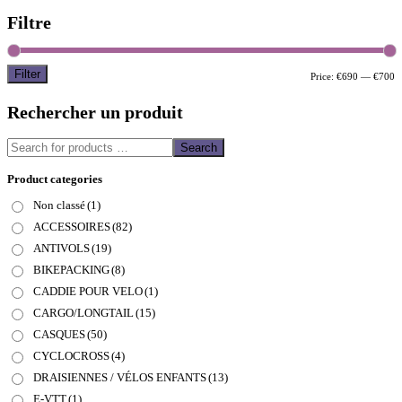
Filtre
Filter
M
M
Price:
€690
—
€700
p
p
Rechercher un produit
Search
Product categories
Non classé
(1)
ACCESSOIRES
(82)
ANTIVOLS
(19)
BIKEPACKING
(8)
CADDIE POUR VELO
(1)
CARGO/LONGTAIL
(15)
CASQUES
(50)
CYCLOCROSS
(4)
DRAISIENNES / VÉLOS ENFANTS
(13)
E-VTT
(1)