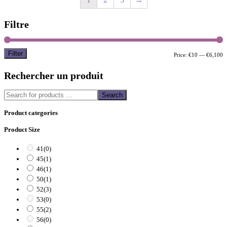
Filtre
Filter
M
M
Price:
€10
—
€6,100
p
p
Rechercher un produit
Search
Product categories
Product Size
41
(0)
45
(1)
46
(1)
50
(1)
52
(3)
53
(0)
55
(2)
56
(0)