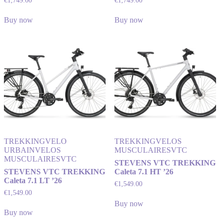
€
1,749.00
€
1,749.00
Buy now
Buy now
TREKKING
VELO
TREKKING
VELOS
URBAIN
VELOS
MUSCULAIRES
VTC
MUSCULAIRES
VTC
STEVENS VTC TREKKING
STEVENS VTC TREKKING
Caleta 7.1 HT ’26
Caleta 7.1 LT ’26
€
1,549.00
€
1,549.00
Buy now
Buy now