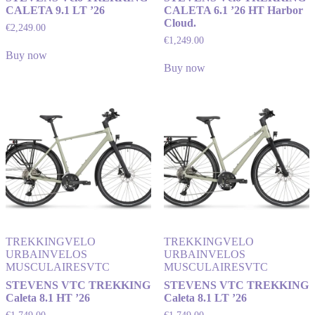
CALETA 9.1 LT ’26
CALETA 6.1 ’26 HT Harbor
Cloud.
€
2,249.00
€
1,249.00
Buy now
Buy now
TREKKING
VELO
TREKKING
VELO
URBAIN
VELOS
URBAIN
VELOS
MUSCULAIRES
VTC
MUSCULAIRES
VTC
STEVENS VTC TREKKING
STEVENS VTC TREKKING
Caleta 8.1 HT ’26
Caleta 8.1 LT ’26