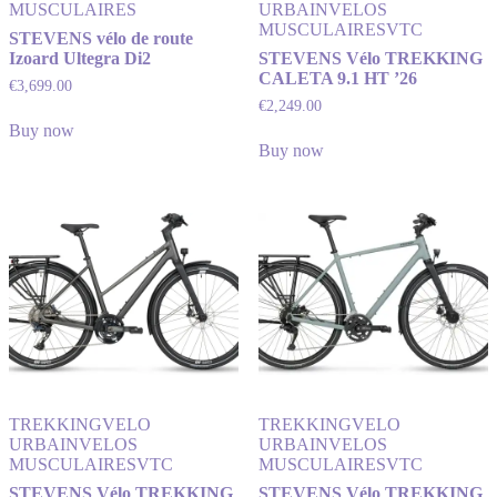
MUSCULAIRES
URBAIN
VELOS
MUSCULAIRES
VTC
STEVENS vélo de route
Izoard Ultegra Di2
STEVENS Vélo TREKKING
CALETA 9.1 HT ’26
€
3,699.00
€
2,249.00
Buy now
Buy now
TREKKING
VELO
TREKKING
VELO
URBAIN
VELOS
URBAIN
VELOS
MUSCULAIRES
VTC
MUSCULAIRES
VTC
STEVENS Vélo TREKKING
STEVENS Vélo TREKKING