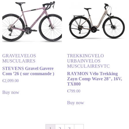
GRAVEL
VELOS
TREKKING
VELO
MUSCULAIRES
URBAIN
VELOS
MUSCULAIRES
VTC
STEVENS Gravel Gavere
Com ’26 ( sur commande )
RAYMON Vélo Trekking
Zayn Comp Wave 28″, 16V,
€
2,099.00
TX800
€
799.00
Buy now
Buy now
1
2
3
→