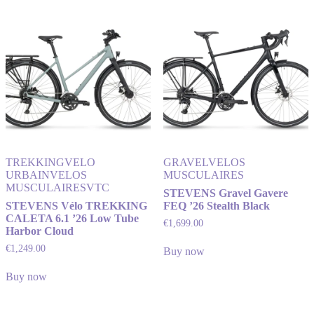
TREKKING
VELO
GRAVEL
VELOS
URBAIN
VELOS
MUSCULAIRES
MUSCULAIRES
VTC
STEVENS Gravel Gavere
STEVENS Vélo TREKKING
FEQ ’26 Stealth Black
CALETA 6.1 ’26 Low Tube
€
1,699.00
Harbor Cloud
€
1,249.00
Buy now
Buy now