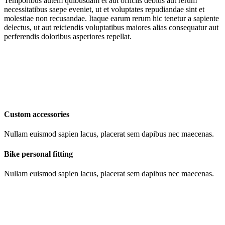
Temporibus autem quibusdam et aut officiis debitis aut rerum
necessitatibus saepe eveniet, ut et voluptates repudiandae sint et
molestiae non recusandae. Itaque earum rerum hic tenetur a sapiente
delectus, ut aut reiciendis voluptatibus maiores alias consequatur aut
perferendis doloribus asperiores repellat.
Custom accessories
Nullam euismod sapien lacus, placerat sem dapibus nec maecenas.
Bike personal fitting
Nullam euismod sapien lacus, placerat sem dapibus nec maecenas.