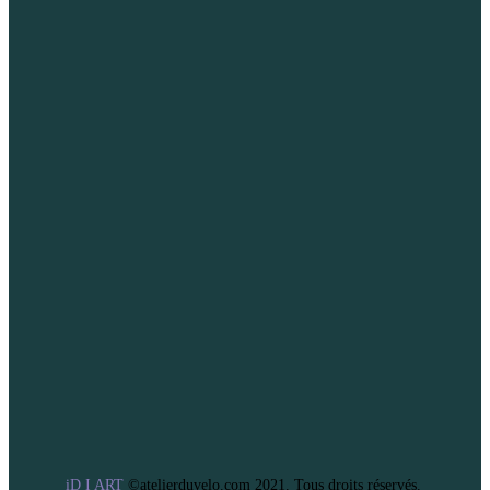
iD I ART
©atelierduvelo.com 2021. Tous droits réservés.