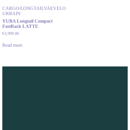
CARGO/LONGTAIL
VAE
VELO
URBAIN
YUBA Longtail Compact
FastRack LATTE
€
3,999.00
Read more