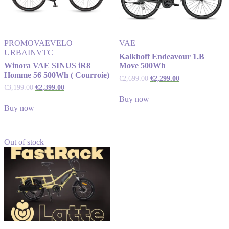
PROMO
VAE
VELO
VAE
URBAIN
VTC
Kalkhoff Endeavour 1.B
Winora VAE SINUS iR8
Move 500Wh
Homme 56 500Wh ( Courroie)
€
2,699.00
€
2,299.00
€
3,199.00
€
2,399.00
Buy now
Buy now
Out of stock