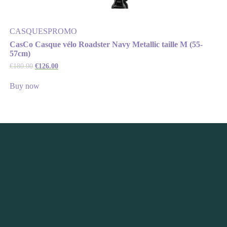
CASQUES
PROMO
CasCo Casque vélo Roadster Navy Metallic taille M (55-
57cm)
€
180.00
€
126.00
Buy now