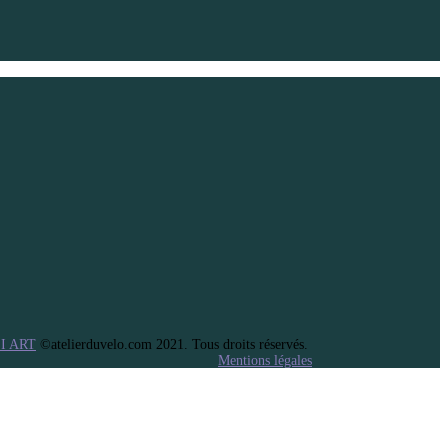
 I ART
©atelierduvelo.com 2021. Tous droits réservés.
Mentions légales