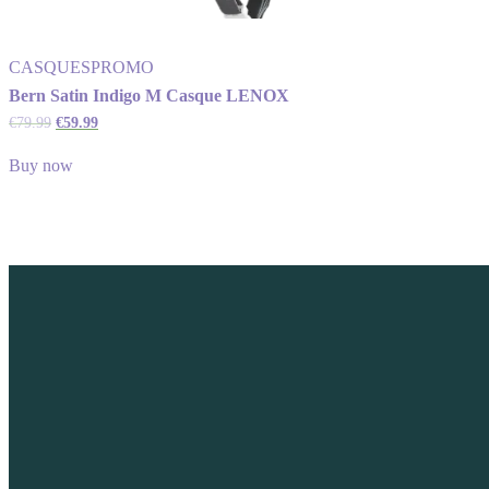
CASQUES
PROMO
Bern Satin Indigo M Casque LENOX
€
79.99
€
59.99
Buy now