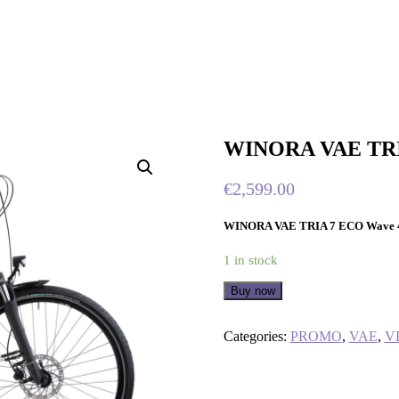
WINORA VAE TRI
€
2,599.00
WINORA VAE TRIA 7 ECO Wave 
1 in stock
Buy now
Categories:
PROMO
,
VAE
,
V