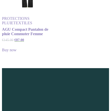
PROTECTIONS
PLUIE
TEXTILES
AGU Compact Pantalon de
pluie Commuter Femme
€
145.00
€
87.00
Buy now