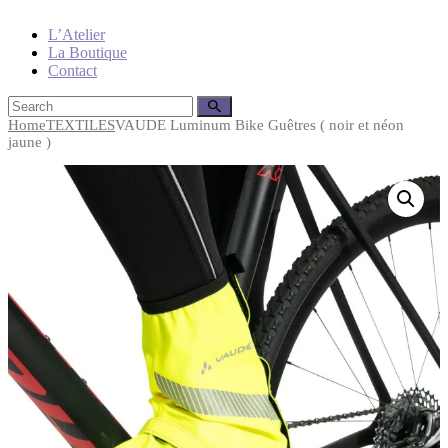
L’Atelier
La Boutique
Contact
Home
TEXTILES
VAUDE Luminum Bike Guêtres ( noir et néon
jaune )