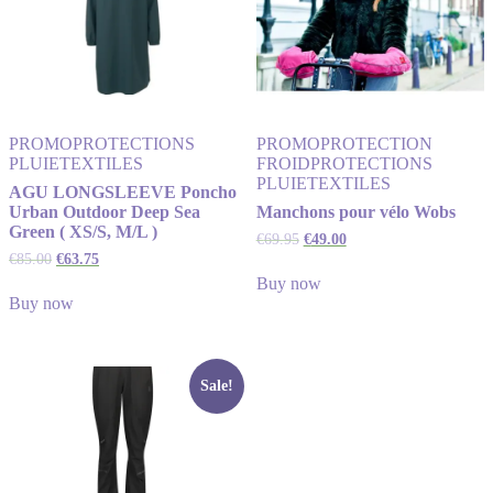
PROMO
PROTECTIONS
PROMO
PROTECTION
PLUIE
TEXTILES
FROID
PROTECTIONS
PLUIE
TEXTILES
AGU LONGSLEEVE Poncho
Urban Outdoor Deep Sea
Manchons pour vélo Wobs
Green ( XS/S, M/L )
€
69.95
€
49.00
€
85.00
€
63.75
Buy now
Buy now
Sale!