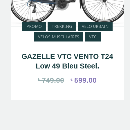
PROMO
TREKKING
VELO URBAIN
VELOS MUSCULAIRES
VTC
GAZELLE VTC VENTO T24
Low 49 Bleu Steel.
749.00
599.00
€
€