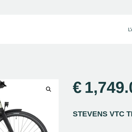
L’Atelier
La Boutique
L’
Contact
€
1,749.
STEVENS VTC TR