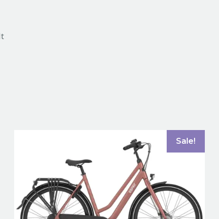
lt
Sale!