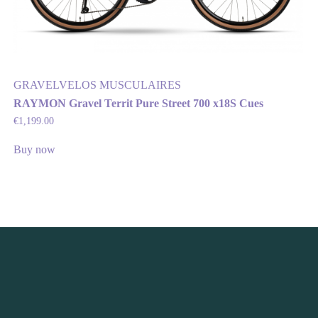
GRAVEL
VELOS MUSCULAIRES
RAYMON Gravel Territ Pure Street 700 x18S Cues
€
1,199.00
Buy now