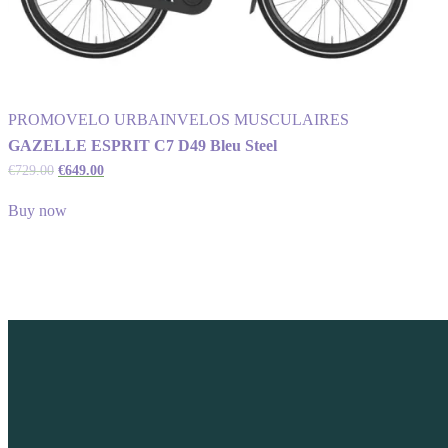
PROMO
VELO URBAIN
VELOS MUSCULAIRES
GAZELLE ESPRIT C7 D49 Bleu Steel
€
729.00
€
649.00
Buy now