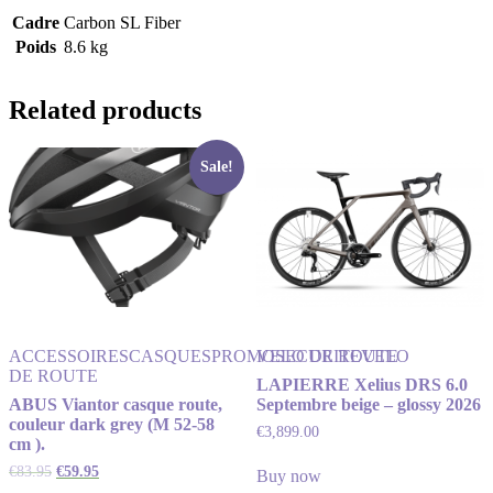
Cadre
Carbon SL Fiber
Poids
8.6 kg
Related products
Sale!
ACCESSOIRES
CASQUES
PROMO
VELO DE ROUTE
SECURITE
VELO
DE ROUTE
LAPIERRE Xelius DRS 6.0
ABUS Viantor casque route,
Septembre beige – glossy 2026
couleur dark grey (M 52-58
€
3,899.00
cm ).
€
83.95
€
59.95
Buy now