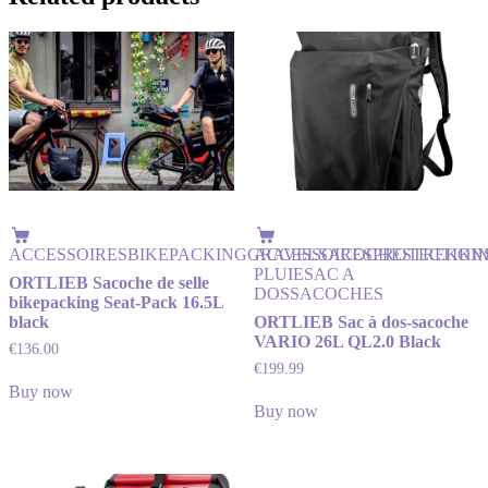
ACCESSOIRES
BIKEPACKING
GRAVEL
ACCESSOIRES
SACOCHES
PROTECTION
TREKKI
PLUIE
SAC A
ORTLIEB Sacoche de selle
DOS
SACOCHES
bikepacking Seat-Pack 16.5L
black
ORTLIEB Sac à dos-sacoche
VARIO 26L QL2.0 Black
€
136.00
€
199.99
Buy now
Buy now