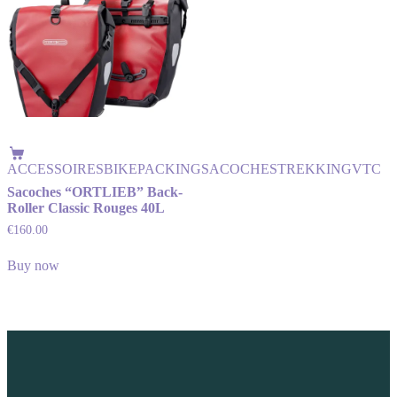
ACCESSOIRES
BIKEPACKING
SACOCHES
TREKKING
VTC
Sacoches “ORTLIEB” Back-
Roller Classic Rouges 40L
€
160.00
Buy now