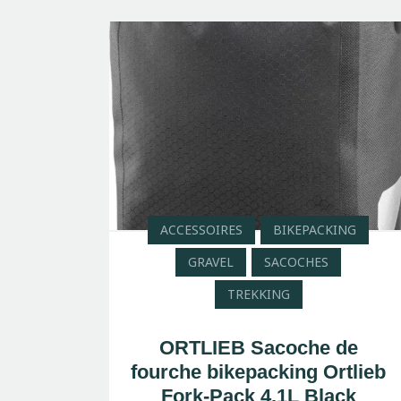
ACCESSOIRES
BIKEPACKING
GRAVEL
SACOCHES
TREKKING
ORTLIEB Sacoche de
fourche bikepacking Ortlieb
Fork-Pack 4.1L Black