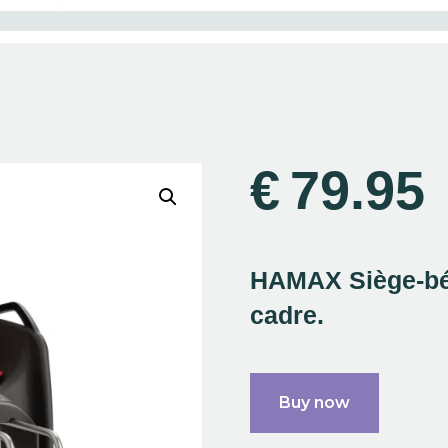
€
79.95
HAMAX Siège-béb
cadre.
Buy now