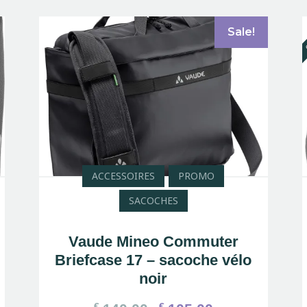
O
Sale!
ACCESSOIRES
PROMO
SACOCHES
Vaude Mineo Commuter
Briefcase 17 – sacoche vélo
noir
€
€