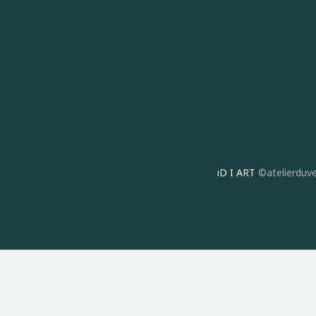
iD I ART
©atelierduve