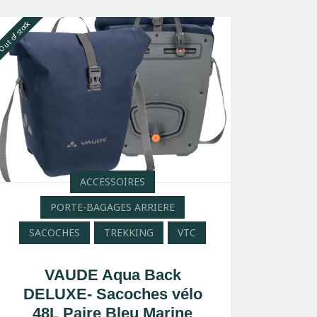
ut of stock
ACCESSOIRES
PORTE-BAGAGES ARRIERE
SACOCHES
TREKKING
VTC
VAUDE Aqua Back
DELUXE- Sacoches vélo
48L Paire Bleu Marine