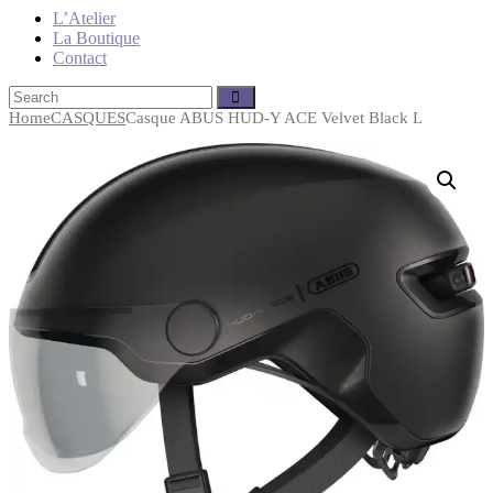
L’Atelier
La Boutique
Contact
Home
CASQUES
Casque ABUS HUD-Y ACE Velvet Black L