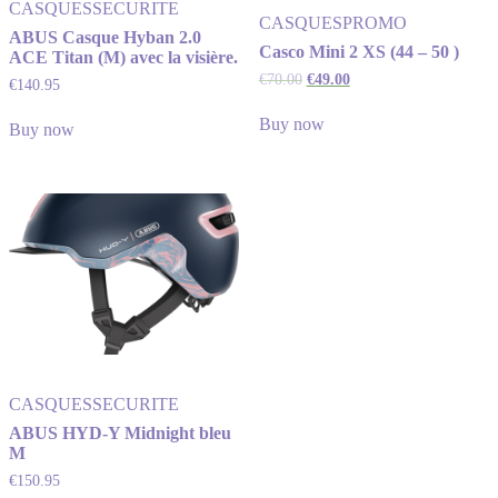
CASQUES
SECURITE
CASQUES
PROMO
ABUS Casque Hyban 2.0
Casco Mini 2 XS (44 – 50 )
ACE Titan (M) avec la visière.
€
70.00
€
49.00
€
140.95
Buy now
Buy now
CASQUES
SECURITE
ABUS HYD-Y Midnight bleu
M
€
150.95