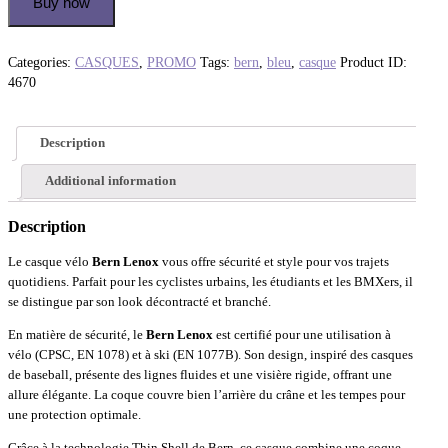
Buy now
Categories:
CASQUES
,
PROMO
Tags:
bern
,
bleu
,
casque
Product ID:
4670
Description
Additional information
Description
Le casque vélo
Bern Lenox
vous offre sécurité et style pour vos trajets
quotidiens. Parfait pour les cyclistes urbains, les étudiants et les BMXers, il
se distingue par son look décontracté et branché.
En matière de sécurité, le
Bern Lenox
est certifié pour une utilisation à
vélo (CPSC, EN 1078) et à ski (EN 1077B). Son design, inspiré des casques
de baseball, présente des lignes fluides et une visière rigide, offrant une
allure élégante. La coque couvre bien l’arrière du crâne et les tempes pour
une protection optimale.
Grâce à la technologie Thin Shell de Bern, ce casque combine une coque