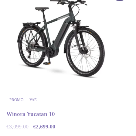
PROMO
VAE
Winora Yucatan 10
€
3,099.00
€
2,699.00