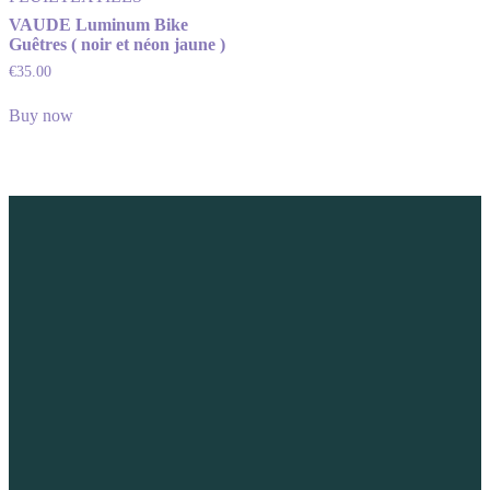
VAUDE Luminum Bike
Guêtres ( noir et néon jaune )
€
35.00
Buy now