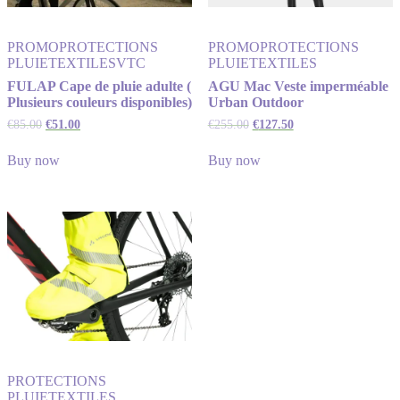
PROMO
PROTECTIONS
PROMO
PROTECTIONS
PLUIE
TEXTILES
VTC
PLUIE
TEXTILES
FULAP Cape de pluie adulte (
AGU Mac Veste imperméable
Plusieurs couleurs disponibles)
Urban Outdoor
€
85.00
€
51.00
€
255.00
€
127.50
Buy now
Buy now
PROTECTIONS
PLUIE
TEXTILES