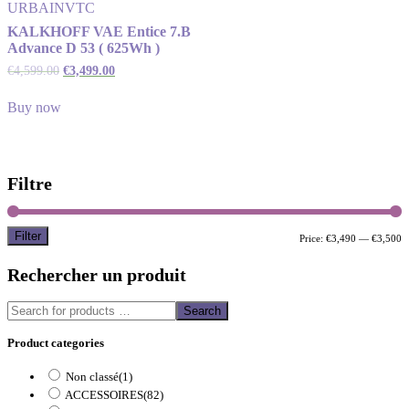
URBAIN
VTC
KALKHOFF VAE Entice 7.B
Advance D 53 ( 625Wh )
€
4,599.00
€
3,499.00
Buy now
Filtre
Filter
M
M
Price:
€3,490
—
€3,500
p
p
Rechercher un produit
Search
Product categories
Non classé
(1)
ACCESSOIRES
(82)