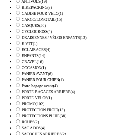
ANTIVOLS
(19)
BIKEPACKING
(8)
CADDIE POUR VELO
(1)
CARGO/LONGTAIL
(15)
CASQUES
(50)
CYCLOCROSS
(4)
DRAISIENNES / VÉLOS ENFANTS
(13)
E-VTT
(1)
ECLAIRAGES
(4)
ENFANTS
(14)
GRAVEL
(16)
OCCASION
(1)
PANIER AVANT
(6)
PANIER POUR CHIEN
(1)
Porte-bagage avant
(4)
PORTE-BAGAGES ARRIERE
(4)
PORTE-VELOS
(1)
PROMO
(102)
PROTECTION FROID
(13)
PROTECTIONS PLUIE
(38)
ROUES
(2)
SAC A DOS
(4)
SACOCHES ARRIERES
(2)