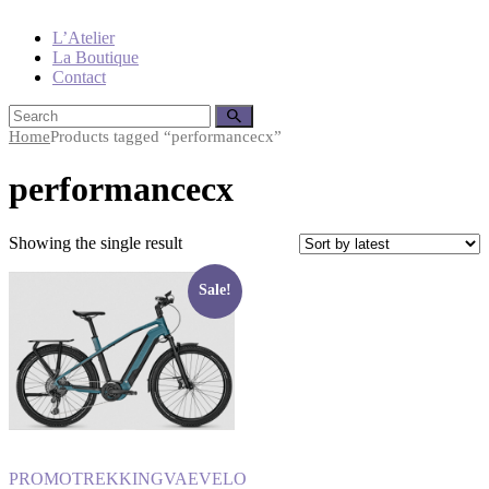
L’Atelier
La Boutique
Contact
Home
Products tagged “performancecx”
performancecx
Showing the single result
Sale!
PROMO
TREKKING
VAE
VELO