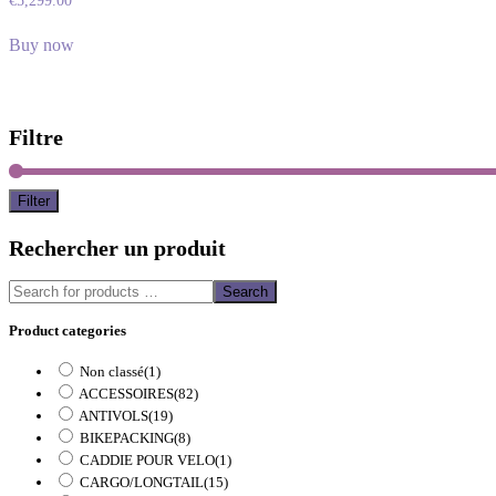
€
5,299.00
Buy now
Filtre
Filter
Rechercher un produit
Search
Product categories
Non classé
(1)
ACCESSOIRES
(82)
ANTIVOLS
(19)
BIKEPACKING
(8)
CADDIE POUR VELO
(1)
CARGO/LONGTAIL
(15)