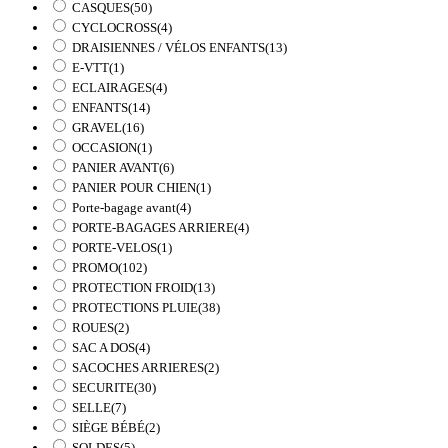
CASQUES
(50)
CYCLOCROSS
(4)
DRAISIENNES / VÉLOS ENFANTS
(13)
E-VTT
(1)
ECLAIRAGES
(4)
ENFANTS
(14)
GRAVEL
(16)
OCCASION
(1)
PANIER AVANT
(6)
PANIER POUR CHIEN
(1)
Porte-bagage avant
(4)
PORTE-BAGAGES ARRIERE
(4)
PORTE-VELOS
(1)
PROMO
(102)
PROTECTION FROID
(13)
PROTECTIONS PLUIE
(38)
ROUES
(2)
SAC A DOS
(4)
SACOCHES ARRIERES
(2)
SECURITE
(30)
SELLE
(7)
SIÈGE BÉBÉ
(2)
SOLDES
(5)