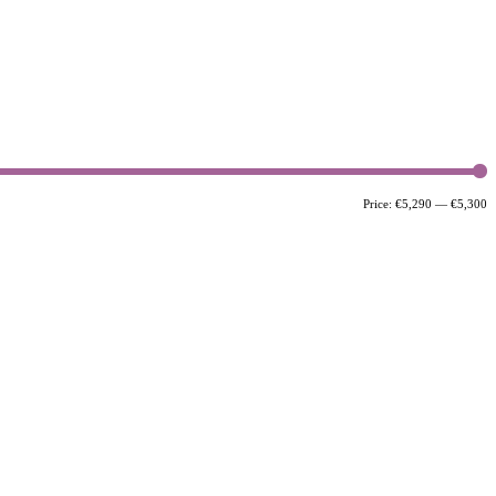
M
M
Price:
€5,290
—
€5,300
p
p