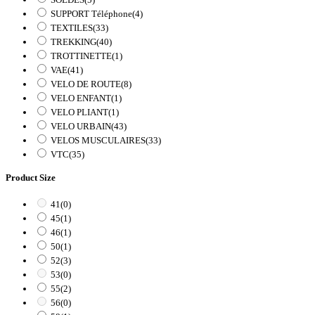
SUPPORT Téléphone
(4)
TEXTILES
(33)
TREKKING
(40)
TROTTINETTE
(1)
VAE
(41)
VELO DE ROUTE
(8)
VELO ENFANT
(1)
VELO PLIANT
(1)
VELO URBAIN
(43)
VELOS MUSCULAIRES
(33)
VTC
(35)
Product Size
41
(0)
45
(1)
46
(1)
50
(1)
52
(3)
53
(0)
55
(2)
56
(0)