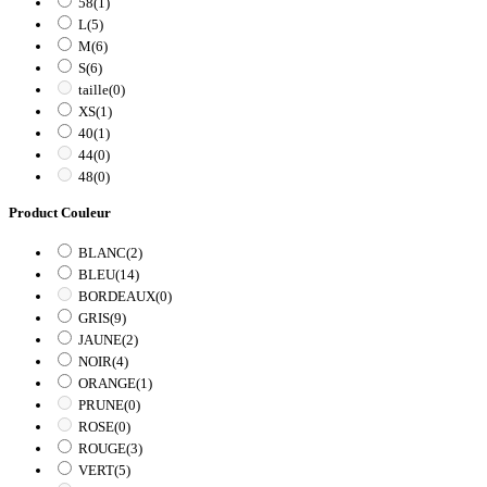
58
(1)
L
(5)
M
(6)
S
(6)
taille
(0)
XS
(1)
40
(1)
44
(0)
48
(0)
Product Couleur
BLANC
(2)
BLEU
(14)
BORDEAUX
(0)
GRIS
(9)
JAUNE
(2)
NOIR
(4)
ORANGE
(1)
PRUNE
(0)
ROSE
(0)
ROUGE
(3)
VERT
(5)