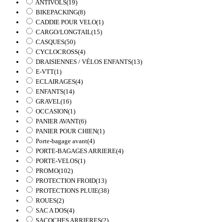
ANTIVOLS
(19)
BIKEPACKING
(8)
CADDIE POUR VELO
(1)
CARGO/LONGTAIL
(15)
CASQUES
(50)
CYCLOCROSS
(4)
DRAISIENNES / VÉLOS ENFANTS
(13)
E-VTT
(1)
ECLAIRAGES
(4)
ENFANTS
(14)
GRAVEL
(16)
OCCASION
(1)
PANIER AVANT
(6)
PANIER POUR CHIEN
(1)
Porte-bagage avant
(4)
PORTE-BAGAGES ARRIERE
(4)
PORTE-VELOS
(1)
PROMO
(102)
PROTECTION FROID
(13)
PROTECTIONS PLUIE
(38)
ROUES
(2)
SAC A DOS
(4)
SACOCHES ARRIERES
(2)