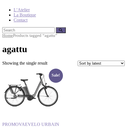
L’Atelier
La Boutique
Contact
Home
Products tagged “agattu”
agattu
Showing the single result
Sale!
PROMO
VAE
VELO URBAIN