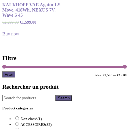
KALKHOFF VAE Agattu 1.S
Move, 418Wh, NEXUS 7V,
Wave S 45
€
2,299.00
€
1,599.00
Buy now
Filtre
Filter
M
M
Price:
€1,590
—
€1,600
p
p
Rechercher un produit
Search
Product categories
Non classé
(1)
ACCESSOIRES
(82)