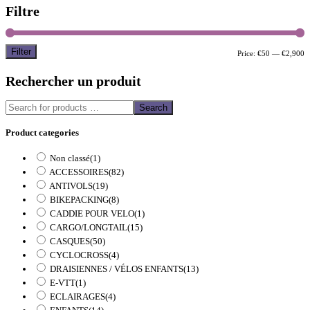
Filtre
Filter
M
M
Price:
€50
—
€2,900
p
p
Rechercher un produit
Search
Product categories
Non classé
(1)
ACCESSOIRES
(82)
ANTIVOLS
(19)
BIKEPACKING
(8)
CADDIE POUR VELO
(1)
CARGO/LONGTAIL
(15)
CASQUES
(50)
CYCLOCROSS
(4)
DRAISIENNES / VÉLOS ENFANTS
(13)
E-VTT
(1)
ECLAIRAGES
(4)