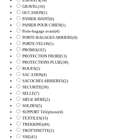
ENFANTS
(14)
GRAVEL
(16)
OCCASION
(1)
PANIER AVANT
(6)
PANIER POUR CHIEN
(1)
Porte-bagage avant
(4)
PORTE-BAGAGES ARRIERE
(4)
PORTE-VELOS
(1)
PROMO
(102)
PROTECTION FROID
(13)
PROTECTIONS PLUIE
(38)
ROUES
(2)
SAC A DOS
(4)
SACOCHES ARRIERES
(2)
SECURITE
(30)
SELLE
(7)
SIÈGE BÉBÉ
(2)
SOLDES
(5)
SUPPORT Téléphone
(4)
TEXTILES
(33)
TREKKING
(40)
TROTTINETTE
(1)
VAE
(41)