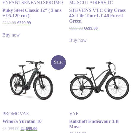
ENFANTS
ENFANTS
PROMO
MUSCULAIRES
VTC
Puky Steel Classic 12” ( 3 ans
STEVENS VTC City Cross
+ 95-120 cm )
4X Lite Tour LT 46 Forest
Green
€
269.99
€
229.99
€
999.00
€
699.00
Buy now
Buy now
Sale!
PROMO
VAE
VAE
Winora Yucatan 10
Kalkhoff Endeavour 3.B
Move
€
3,099.00
€
2,699.00