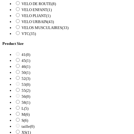
VELO DE ROUTE
(8)
VELO ENFANT
(1)
VELO PLIANT
(1)
VELO URBAIN
(43)
VELOS MUSCULAIRES
(33)
VTC
(35)
Product Size
41
(0)
45
(1)
46
(1)
50
(1)
52
(3)
53
(0)
55
(2)
56
(0)
58
(1)
L
(5)
M
(6)
S
(6)
taille
(0)
XS
(1)